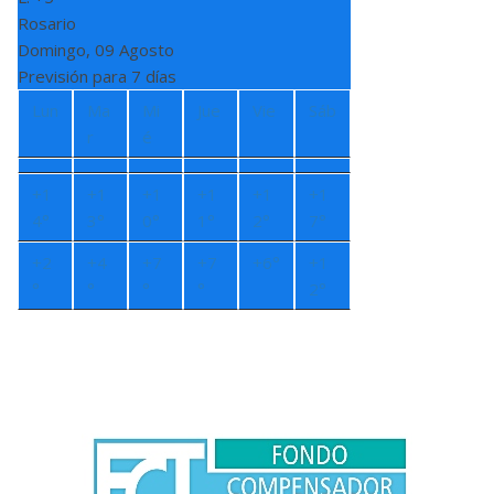
Rosario
Domingo, 09 Agosto
Previsión para 7 días
Lun
Ma
Mi
Jue
Vie
Sáb
r
é
+
1
+
1
+
1
+
1
+
1
+
1
4°
3°
0°
1°
2°
7°
+
2
+
4
+
7
+
7
+
6°
+
1
°
°
°
°
2°