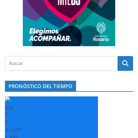
PRONÓSTICO DEL TIEMPO
+
19
°
C
H:
+
19°
L:
+
5°