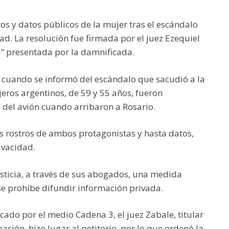
tos y datos públicos de la mujer tras el escándalo
ad. La resolución fue firmada por el juez Ezequiel
a” presentada por la damnificada.
 cuando se informó del escándalo que sacudió a la
eros argentinos, de 59 y 55 años, fueron
del avión cuando arribaron a Rosario.
os rostros de ambos protagonistas y hasta datos,
ivacidad.
usticia, a través de sus abogados, una medida
 se prohíbe difundir información privada.
cado por el medio Cadena 3, el juez Zabale, titular
ación, hizo lugar al petitorio, por lo que ordenó la