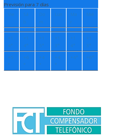
Previsión para 7 días
Vie
Sá
Do
Lun
Ma
Mié
b
m
r
+
1
+
1
+
1
+
1
+
1
+
1
4°
4°
5°
3°
4°
3°
+
5
+
6
+
4
+
4
+
4°
+
6°
°
°
°
°