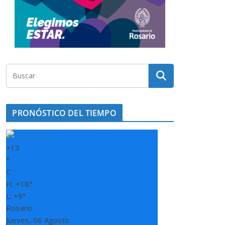
PRONÓSTICO DEL TIEMPO
+
13
°
C
H:
+
18°
L:
+
9°
Rosario
Jueves, 06 Agosto