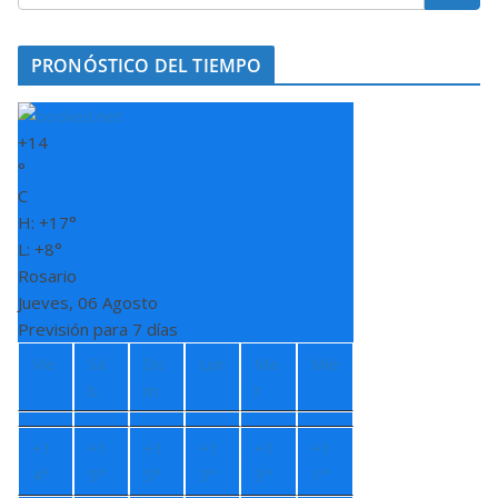
PRONÓSTICO DEL TIEMPO
+
14
°
C
H:
+
17°
L:
+
8°
Rosario
Jueves, 06 Agosto
Previsión para 7 días
Vie
Sá
Do
Lun
Ma
Mié
b
m
r
+
1
+
1
+
1
+
1
+
1
+
1
4°
5°
5°
3°
3°
1°