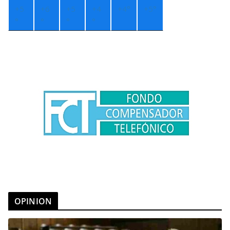
+
5
+
6
+
5
+
4
+
4°
+
5°
°
°
°
°
OPINION