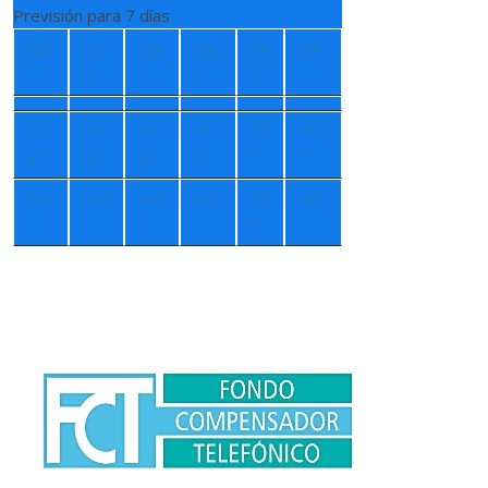
Previsión para 7 días
Sáb
Do
Lun
Ma
Mi
Jue
m
r
é
+
1
+
1
+
1
+
1
+
9
+
11
6°
5°
4°
3°
°
°
+
6°
+
5°
+
4°
+
4°
+
8
+
8°
°