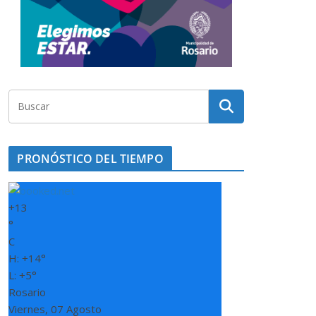
PRONÓSTICO DEL TIEMPO
+
13
°
C
H:
+
14°
L:
+
5°
Rosario
Viernes, 07 Agosto