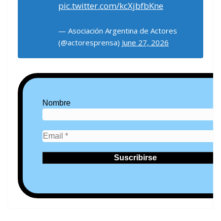
pic.twitter.com/kcXjbfbKne
— Asociación Argentina de Actores
(@actoresprensa)
June 27, 2026
Nombre