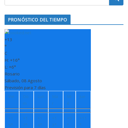
PRONÓSTICO DEL TIEMPO
+
13
°
C
H:
+
16°
L:
+
6°
Rosario
Sábado, 08 Agosto
Previsión para 7 días
Vie
Do
Lun
Ma
Mi
Jue
m
r
é
+
1
+
1
+
1
+
1
+
9
+
11
5°
7°
4°
3°
°
°