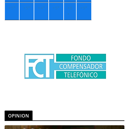
+
5°
+
5°
+
4°
+
5°
+
8
+
9°
°
OPINION