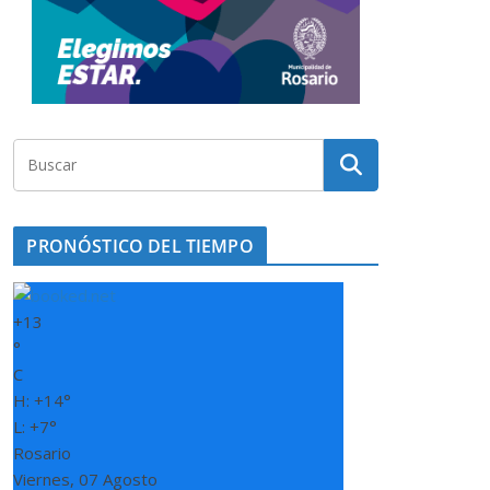
PRONÓSTICO DEL TIEMPO
+
13
°
C
H:
+
14°
L:
+
7°
Rosario
Viernes, 07 Agosto