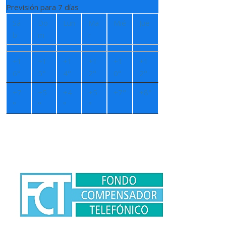
Previsión para 7 días
Sá
Do
Lun
Ma
Mié
Jue
b
m
r
+
1
+
1
+
1
+
1
+
1
+
1
6°
5°
4°
2°
0°
2°
+
7
+
5
+
4
+
5
+
7°
+
8°
°
°
°
°