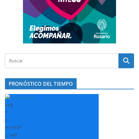
PRONÓSTICO DEL TIEMPO
+
13
°
C
H:
+
15°
L:
+
6°