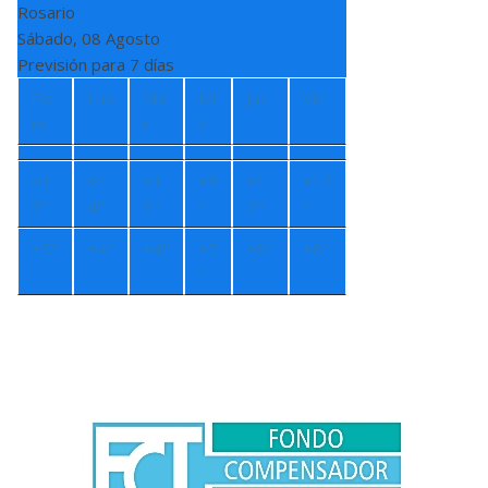
Rosario
Sábado, 08 Agosto
Previsión para 7 días
Do
Lun
Ma
Mi
Jue
Vie
m
r
é
+
1
+
1
+
1
+
9
+
1
+
12
7°
4°
3°
°
2°
°
+
5°
+
4°
+
4°
+
7
+
8°
+
8°
°