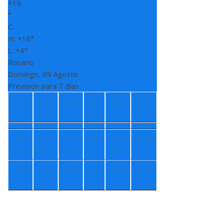
+
16
°
C
H:
+
16°
L:
+
4°
Rosario
Domingo, 09 Agosto
Previsión para 7 días
Lun
Ma
Mié
Ju
Vie
Sáb
r
e
+
1
+
1
+
1
+
8
+
1
+
17
6°
4°
0°
°
2°
°
+
1°
+
1°
+
7°
+
7
+
8°
+
11
°
°