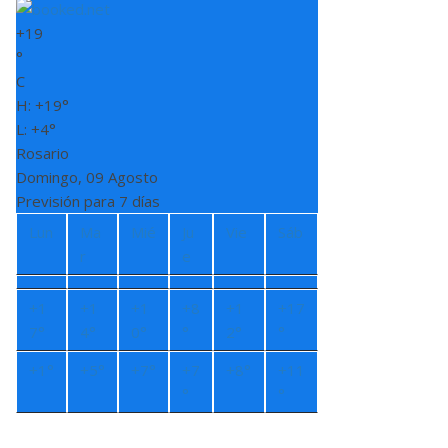
+
19
°
C
H:
+
19°
L:
+
4°
Rosario
Domingo, 09 Agosto
Previsión para 7 días
Lun
Ma
Mié
Ju
Vie
Sáb
r
e
+
1
+
1
+
1
+
8
+
1
+
17
7°
4°
0°
°
2°
°
+
1°
+
5°
+
7°
+
7
+
8°
+
11
°
°