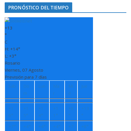
PRONÓSTICO DEL TIEMPO
+
13
°
C
H:
+
14°
L:
+
3°
Rosario
Viernes, 07 Agosto
Previsión para 7 días
Sáb
Do
Lun
Ma
Mi
Jue
m
r
é
+
1
+
1
+
1
+
1
+
8
+
13
6°
5°
4°
1°
°
°
+
7°
+
4°
+
4°
+
4°
+
7
+
8°