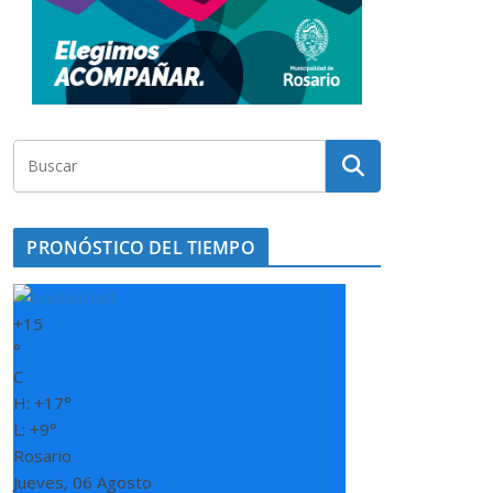
PRONÓSTICO DEL TIEMPO
+
15
°
C
H:
+
17°
L:
+
9°
Rosario
Jueves, 06 Agosto