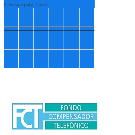
Previsión para 7 días
Vie
Sá
Do
Lun
Ma
Mié
b
m
r
+
1
+
1
+
1
+
1
+
1
+
1
4°
4°
5°
3°
4°
3°
+
5
+
6
+
4
+
4
+
4°
+
6°
°
°
°
°