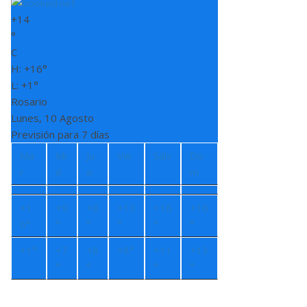
+
14
°
C
H:
+
16°
L:
+
1°
Rosario
Lunes, 10 Agosto
Previsión para 7 días
Ma
Mi
Ju
Vie
Sáb
Do
r
é
e
m
+
1
+
9
+
8
+
13
+
16
+
16
6°
°
°
°
°
°
+
1°
+
7
+
8
+
8°
+
11
+
13
°
°
°
°