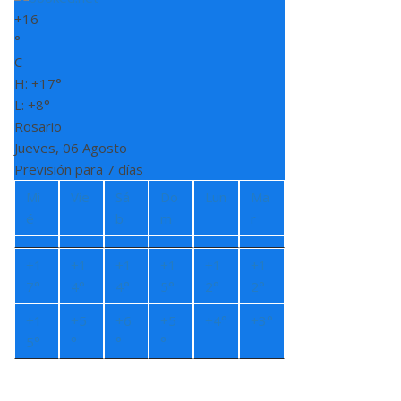
+
16
°
C
H:
+
17°
L:
+
8°
Rosario
Jueves, 06 Agosto
Previsión para 7 días
Mi
Vie
Sá
Do
Lun
Ma
é
b
m
r
+
1
+
1
+
1
+
1
+
1
+
1
7°
4°
4°
5°
2°
2°
+
1
+
5
+
6
+
5
+
4°
+
3°
5°
°
°
°