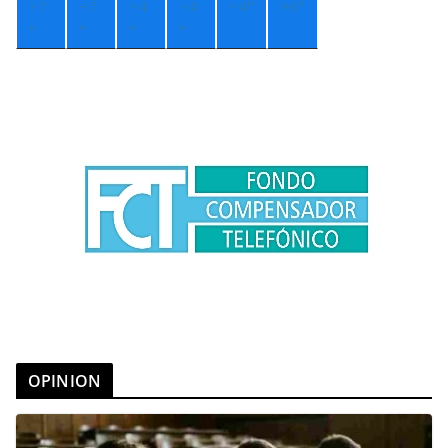
+
7
+
7
+
4
+
4
+
4°
+
6°
°
°
°
°
OPINION