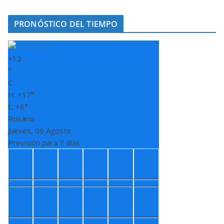
PRONÓSTICO DEL TIEMPO
+
12
°
C
H:
+
17°
L:
+
8°
Rosario
Jueves, 06 Agosto
Previsión para 7 días
Vie
Sá
Do
Lun
Ma
Mié
b
m
r
+
1
+
1
+
1
+
1
+
1
+
1
4°
4°
5°
3°
4°
3°