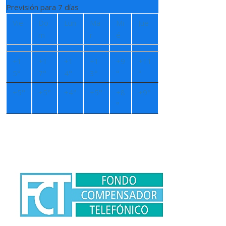
Previsión para 7 días
Vie
Do
Lun
Ma
Mi
Jue
m
r
é
+
1
+
1
+
1
+
1
+
9
+
11
5°
7°
4°
3°
°
°
+
5°
+
5°
+
4°
+
5°
+
8
+
9°
°