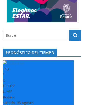
PRONÓSTICO DEL TIEMPO
+
13
°
C
H:
+
16°
L:
+
6°
Rosario
Sábado, 08 Agosto