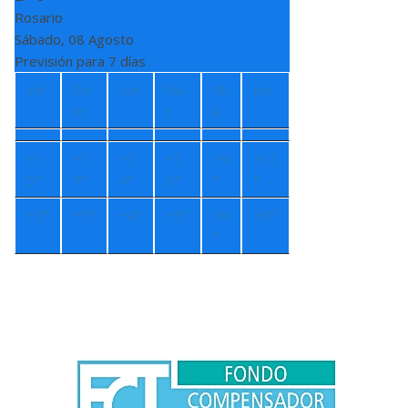
Rosario
Sábado, 08 Agosto
Previsión para 7 días
Vie
Do
Lun
Ma
Mi
Jue
m
r
é
+
1
+
1
+
1
+
1
+
9
+
11
5°
7°
4°
3°
°
°
+
5°
+
5°
+
4°
+
5°
+
8
+
9°
°