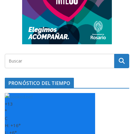
PRONÓSTICO DEL TIEMPO
+
13
°
C
H:
+
16°
L:
+
6°