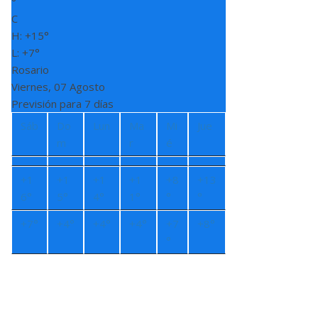
°
C
H:
+
15°
L:
+
7°
Rosario
Viernes, 07 Agosto
Previsión para 7 días
Sáb
Do
Lun
Ma
Mi
Jue
m
r
é
+
1
+
1
+
1
+
1
+
8
+
13
6°
5°
4°
1°
°
°
+
7°
+
4°
+
4°
+
4°
+
7
+
8°
°