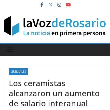
Skip
to
content
GREMIALES
Los ceramistas
alcanzaron un aumento
de salario interanual