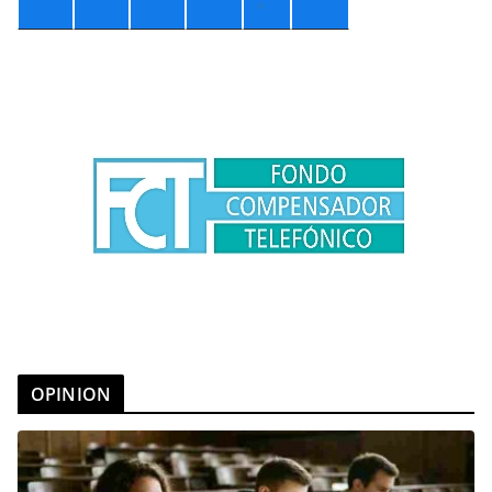
°
OPINION