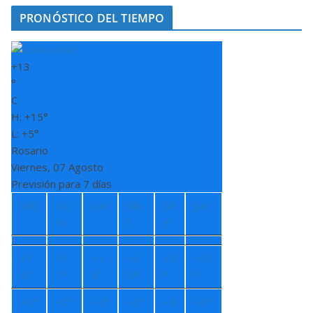
PRONÓSTICO DEL TIEMPO
+
13
°
C
H:
+
15°
L:
+
5°
Rosario
Viernes, 07 Agosto
Previsión para 7 días
Sáb
Do
Lun
Ma
Mi
Jue
m
r
é
+
1
+
1
+
1
+
1
+
9
+
11
6°
7°
4°
3°
°
°
+
6°
+
5°
+
4°
+
5°
+
8
+
9°