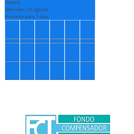
Rosario
Miércoles, 05 Agosto
Previsión para 7 días
Jue
Vie
Sá
Do
Lun
Ma
b
m
r
+
1
+
1
+
1
+
1
+
1
+
1
6°
4°
4°
5°
2°
2°
+
8
+
5
+
6
+
5
+
4°
+
3°
°
°
°
°