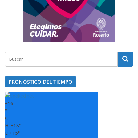
PRONÓSTICO DEL TIEMPO
+
16
°
C
H:
+
18°
L:
+
15°