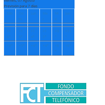
Viernes, 07 Agosto
Previsión para 7 días
Sáb
Do
Lun
Ma
Mi
Jue
m
r
é
+
1
+
1
+
1
+
1
+
9
+
11
6°
5°
4°
3°
°
°
+
6°
+
5°
+
4°
+
4°
+
8
+
8°
°