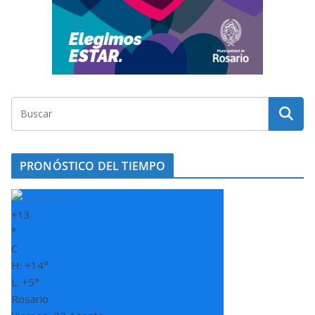
PRONÓSTICO DEL TIEMPO
+
13
°
C
H:
+
14°
L:
+
5°
Rosario