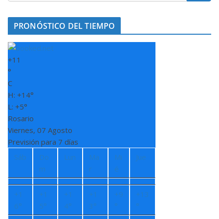
PRONÓSTICO DEL TIEMPO
+
11
°
C
H:
+
14°
L:
+
5°
Rosario
Viernes, 07 Agosto
Previsión para 7 días
Sáb
Do
Lun
Ma
Mi
Jue
m
r
é
+
1
+
1
+
1
+
1
+
9
+
13
6°
5°
4°
3°
°
°