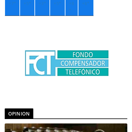
+
7°
+
5°
+
3°
+
5°
+
8
+
8°
°
OPINION