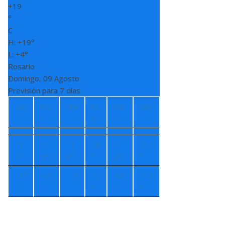
+
19
°
C
H:
+
19°
L:
+
4°
Rosario
Domingo, 09 Agosto
Previsión para 7 días
Lun
Ma
Mié
Ju
Vie
Sáb
r
e
+
1
+
1
+
1
+
8
+
1
+
17
7°
4°
0°
°
2°
°
+
1°
+
5°
+
7°
+
7
+
8°
+
11
°
°