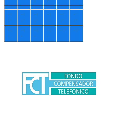
b
m
r
+
1
+
1
+
1
+
1
+
1
+
1
7°
4°
4°
5°
2°
2°
+
8
+
5
+
6
+
5
+
4°
+
3°
°
°
°
°