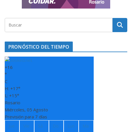
PRONÓSTICO DEL TIEMPO
+
16
°
C
H:
+
17°
L:
+
15°
Rosario
Miércoles, 05 Agosto
Previsión para 7 días
Jue
Vie
Sá
Do
Lun
Ma