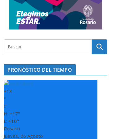
PRONÓSTICO DEL TIEMPO
+
13
°
C
H:
+
17°
L:
+
10°
Rosario
Jueves, 06 Agosto