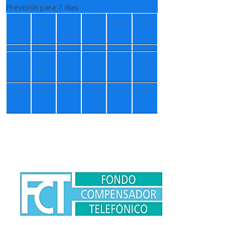
Previsión para 7 días
Vie
Sá
Do
Lun
Ma
Mié
b
m
r
+
1
+
1
+
1
+
1
+
1
+
1
4°
6°
5°
4°
3°
2°
+
7
+
7
+
4
+
4
+
4°
+
7°
°
°
°
°