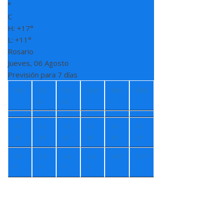
°
C
H:
+
17°
L:
+
11°
Rosario
Jueves, 06 Agosto
Previsión para 7 días
Vie
Sá
Do
Lun
Ma
Mié
b
m
r
+
1
+
1
+
1
+
1
+
1
+
1
4°
4°
5°
4°
3°
2°
+
7
+
7
+
4
+
4
+
4°
+
7°
°
°
°
°