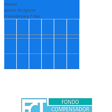
Rosario
Jueves, 06 Agosto
Previsión para 7 días
Vie
Sá
Do
Lun
Ma
Mié
b
m
r
+
1
+
1
+
1
+
1
+
1
+
1
4°
4°
5°
3°
4°
3°
+
7
+
7
+
4
+
4
+
4°
+
6°
°
°
°
°