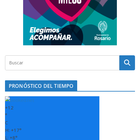
PRONÓSTICO DEL TIEMPO
+
12
°
C
H:
+
17°
L:
+
8°