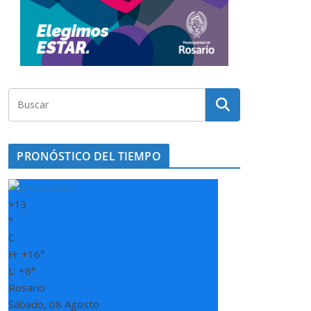
PRONÓSTICO DEL TIEMPO
+
13
°
C
H:
+
16°
L:
+
6°
Rosario
Sábado, 08 Agosto