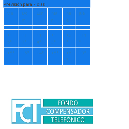
Previsión para 7 días
Vie
Do
Lun
Ma
Mi
Jue
m
r
é
+
1
+
1
+
1
+
1
+
9
+
11
5°
7°
4°
3°
°
°
+
5°
+
5°
+
4°
+
5°
+
8
+
9°
°