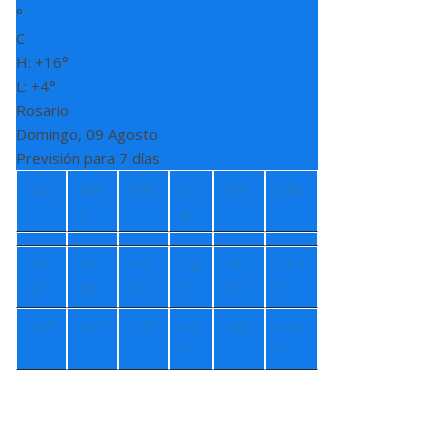
°
C
H:
+
16°
L:
+
4°
Rosario
Domingo, 09 Agosto
Previsión para 7 días
Lun
Ma
Mié
Ju
Vie
Sáb
r
e
+
1
+
1
+
1
+
8
+
1
+
17
6°
4°
0°
°
2°
°
+
1°
+
1°
+
7°
+
7
+
8°
+
11
°
°