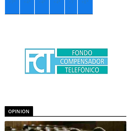
+
7°
+
4°
+
4°
+
4°
+
7
+
8°
°
OPINION