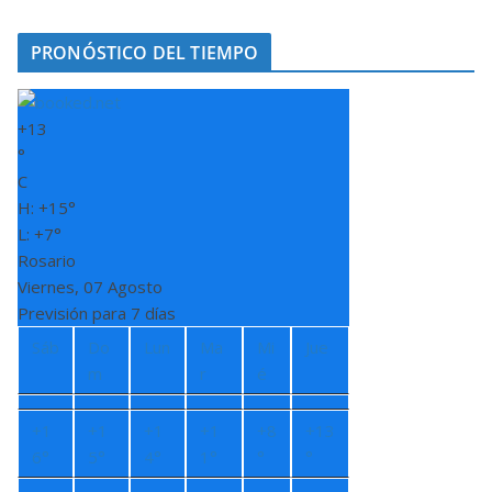
PRONÓSTICO DEL TIEMPO
+
13
°
C
H:
+
15°
L:
+
7°
Rosario
Viernes, 07 Agosto
Previsión para 7 días
Sáb
Do
Lun
Ma
Mi
Jue
m
r
é
+
1
+
1
+
1
+
1
+
8
+
13
6°
5°
4°
1°
°
°