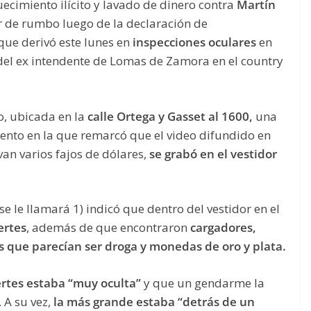
ecimiento ilícito y lavado de dinero contra
Martín
 de rumbo luego de la declaración de
que derivó este lunes en
inspecciones oculares
en
 del ex intendente de Lomas de Zamora en el country
io, ubicada en la
calle
Ortega y Gasset al 1600,
una
miento en la que remarcó que el video difundido en
van varios fajos de dólares,
se grabó en el vestidor
 se le llamará 1) indicó que dentro del vestidor en el
ertes
, además de que encontraron
cargadores,
as que parecían ser droga y monedas de oro y plata.
ertes estaba “muy oculta”
y que un gendarme la
 A su vez,
la más grande estaba “detrás de un