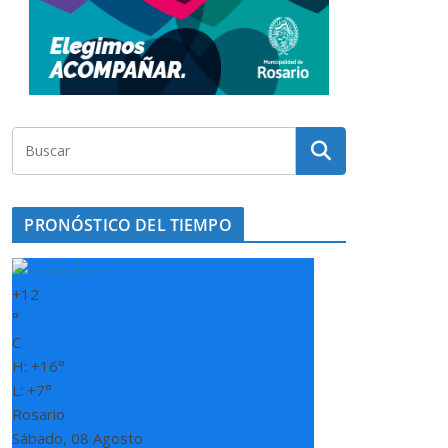
PRONÓSTICO DEL TIEMPO
+
12
°
C
H:
+
16°
L:
+
7°
Rosario
Sábado, 08 Agosto