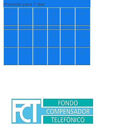
Previsión para 7 días
Do
Lun
Ma
Mi
Jue
Vie
m
r
é
+
1
+
1
+
1
+
9
+
1
+
12
7°
4°
3°
°
2°
°
+
5°
+
4°
+
4°
+
7
+
8°
+
8°
°