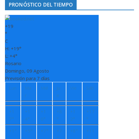
PRONÓSTICO DEL TIEMPO
+
19
°
C
H:
+
19°
L:
+
4°
Rosario
Domingo, 09 Agosto
Previsión para 7 días
Lun
Ma
Mié
Ju
Vie
Sáb
r
e
+
1
+
1
+
1
+
8
+
1
+
17
7°
4°
0°
°
2°
°
+
1°
+
5°
+
7°
+
7
+
8°
+
11
°
°