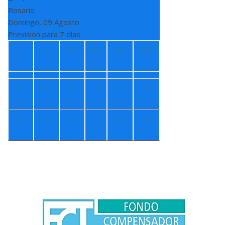
Rosario
Domingo, 09 Agosto
Previsión para 7 días
Lun
Ma
Mié
Ju
Vie
Sáb
r
e
+
1
+
1
+
1
+
8
+
1
+
17
7°
4°
0°
°
2°
°
+
1°
+
5°
+
7°
+
7
+
8°
+
11
°
°