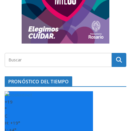
PRONÓSTICO DEL TIEMPO
+
19
°
C
H:
+
19°
L:
+
4°