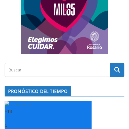
PRONÓSTICO DEL TIEMPO
+
13
°
C