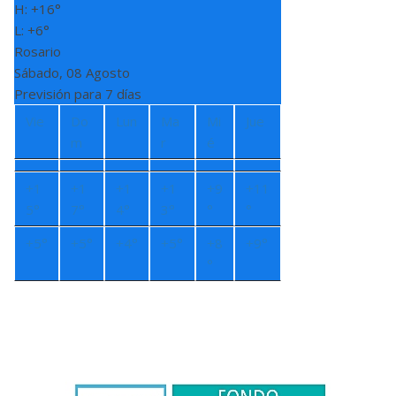
H:
+
16°
L:
+
6°
Rosario
Sábado, 08 Agosto
Previsión para 7 días
Vie
Do
Lun
Ma
Mi
Jue
m
r
é
+
1
+
1
+
1
+
1
+
9
+
11
5°
7°
4°
3°
°
°
+
5°
+
5°
+
4°
+
5°
+
8
+
9°
°