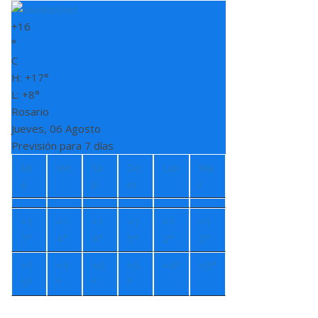
+
16
°
C
H:
+
17°
L:
+
8°
Rosario
Jueves, 06 Agosto
Previsión para 7 días
Mi
Vie
Sá
Do
Lun
Ma
é
b
m
r
+
1
+
1
+
1
+
1
+
1
+
1
7°
4°
4°
5°
2°
2°
+
1
+
5
+
6
+
5
+
4°
+
3°
5°
°
°
°