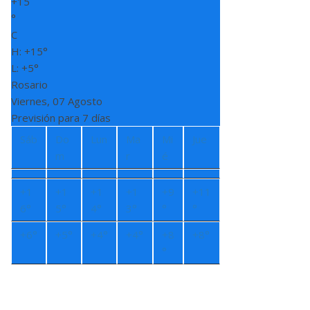
+
15
°
C
H:
+
15°
L:
+
5°
Rosario
Viernes, 07 Agosto
Previsión para 7 días
Sáb
Do
Lun
Ma
Mi
Jue
m
r
é
+
1
+
1
+
1
+
1
+
9
+
11
6°
5°
4°
3°
°
°
+
6°
+
5°
+
4°
+
4°
+
8
+
8°
°