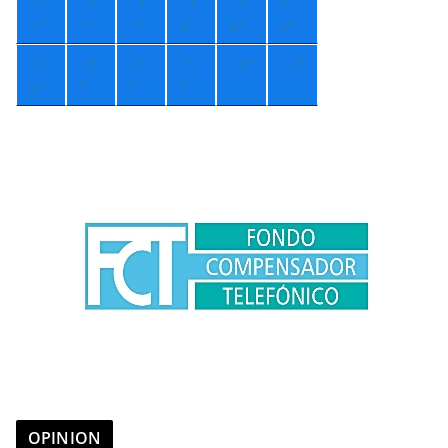
+
1
+
1
+
1
+
1
+
1
+
1
7°
4°
4°
5°
2°
2°
+
1
+
5
+
6
+
5
+
4°
+
3°
5°
°
°
°
OPINION