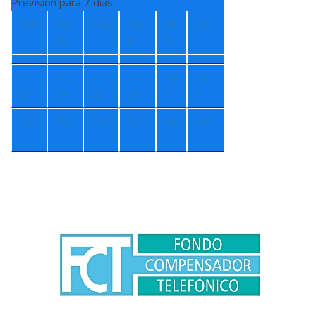
Previsión para 7 días
Sáb
Do
Lun
Ma
Mi
Jue
m
r
é
+
1
+
1
+
1
+
1
+
9
+
11
6°
7°
4°
3°
°
°
+
6°
+
5°
+
4°
+
5°
+
8
+
9°
°