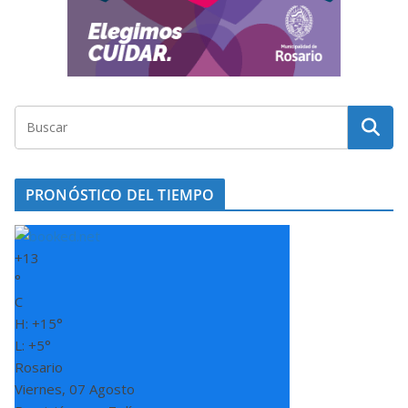
PRONÓSTICO DEL TIEMPO
+
13
°
C
H:
+
15°
L:
+
5°
Rosario
Viernes, 07 Agosto