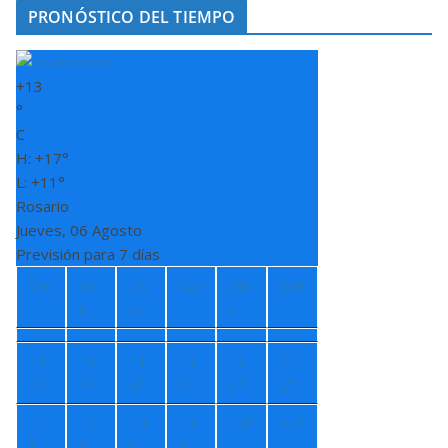
PRONÓSTICO DEL TIEMPO
+
13
°
C
H:
+
17°
L:
+
11°
Rosario
Jueves, 06 Agosto
Previsión para 7 días
Vie
Sá
Do
Lun
Ma
Mié
b
m
r
+
1
+
1
+
1
+
1
+
1
+
1
4°
4°
5°
4°
3°
2°
+
7
+
7
+
4
+
4
+
4°
+
7°
°
°
°
°