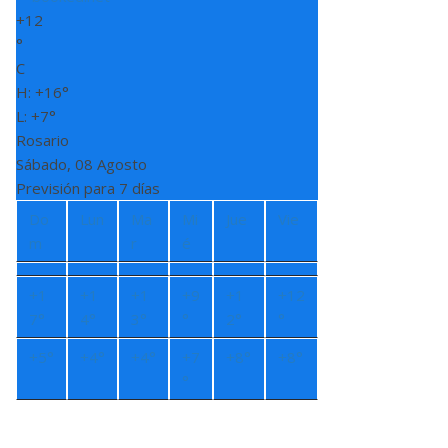
+
12
°
C
H:
+
16°
L:
+
7°
Rosario
Sábado, 08 Agosto
Previsión para 7 días
Do
Lun
Ma
Mi
Jue
Vie
m
r
é
+
1
+
1
+
1
+
9
+
1
+
12
7°
4°
3°
°
2°
°
+
5°
+
4°
+
4°
+
7
+
8°
+
8°
°