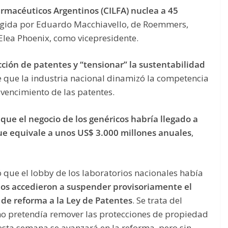
rmacéuticos Argentinos (CILFA) nuclea a 45
rigida por Eduardo Macchiavello, de Roemmers,
 Elea Phoenix, como vicepresidente.
cción de patentes y “tensionar” la sustentabilidad
e que la industria nacional dinamizó la competencia
 vencimiento de las patentes.
que el negocio de los genéricos habría llegado a
ue equivale a unos US$ 3.000 millones anuales
,
ó que el lobby de los laboratorios nacionales había
dos accedieron a suspender provisoriamente el
 de reforma a la Ley de Patentes
. Se trata del
rno pretendía remover las protecciones de propiedad
 esta semana se avanzará en la reforma, pero sin