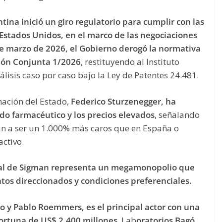
ntina inició un giro regulatorio para cumplir con las
stados Unidos, en el marco de las negociaciones
de marzo de 2026, el Gobierno derogó la normativa
ción Conjunta 1/2026
, restituyendo al Instituto
álisis caso por caso bajo la Ley de Patentes 24.481.
mación del Estado,
Federico Sturzenegger, ha
do farmacéutico y los precios elevados
, señalando
an a ser un 1.000% más caros que en España o
ctivo.
ial de Sigman representa un megamonopolio que
atos direccionados y condiciones preferenciales.
o y Pablo Roemmers, es el principal actor con una
 fortuna de US$ 2.400 millones
. Lab
oratorios Bagó,