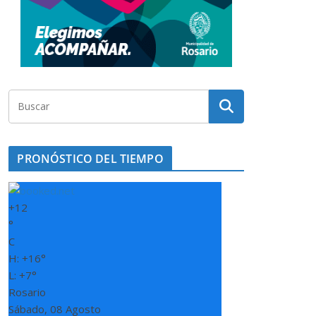
PRONÓSTICO DEL TIEMPO
+
12
°
C
H:
+
16°
L:
+
7°
Rosario
Sábado, 08 Agosto