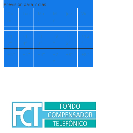
Previsión para 7 días
Do
Lun
Ma
Mi
Jue
Vie
m
r
é
+
1
+
1
+
1
+
9
+
1
+
12
7°
4°
3°
°
2°
°
+
5°
+
4°
+
4°
+
7
+
8°
+
8°
°