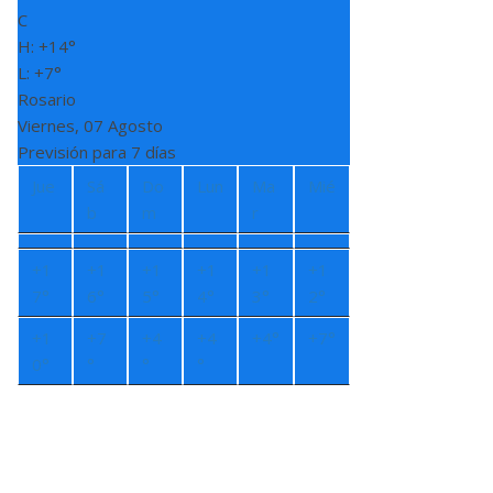
C
H:
+
14°
L:
+
7°
Rosario
Viernes, 07 Agosto
Previsión para 7 días
Jue
Sá
Do
Lun
Ma
Mié
b
m
r
+
1
+
1
+
1
+
1
+
1
+
1
7°
6°
5°
4°
3°
2°
+
1
+
7
+
4
+
4
+
4°
+
7°
0°
°
°
°