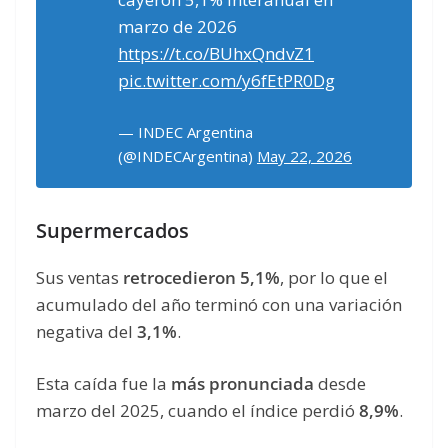
marzo de 2026
https://t.co/BUhxQndvZ1
pic.twitter.com/y6fEtPR0Dg
— INDEC Argentina
(@INDECArgentina)
May 22, 2026
Supermercados
Sus ventas
retrocedieron 5,1%
, por lo que el
acumulado del año terminó con una variación
negativa del
3,1%
.
Esta caída fue la
más pronunciada
desde
marzo del 2025, cuando el índice perdió
8,9%
.