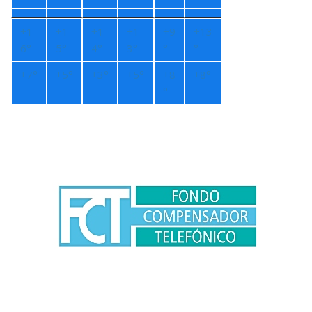
+
1
+
1
+
1
+
1
+
9
+
13
6°
5°
4°
3°
°
°
+
7°
+
5°
+
3°
+
5°
+
8
+
8°
°