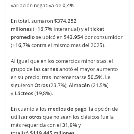
variación negativa de
0,4%
.
En total, sumaron
$374.252
millones
(+
16,7%
interanual) y el
ticket
promedio
se ubicó en
$43.954
por consumidor
(+
16,7%
contra el mismo mes del 2025).
Al igual que en los comercios minoristas, el
grupo de las
carnes
anotó el mayor aumento
en su precio, tras incrementarse
50,5%
. Le
siguieron
Otros
(23,7%),
Almacén
(21,5%)
y
Lácteos
(19,8%).
En cuanto a los
medios de pago
, la opción de
utilizar
otros
que no sean los clásicos fue la
más requerida con el
31,9%
y
totalizó
$119.445 millones
.