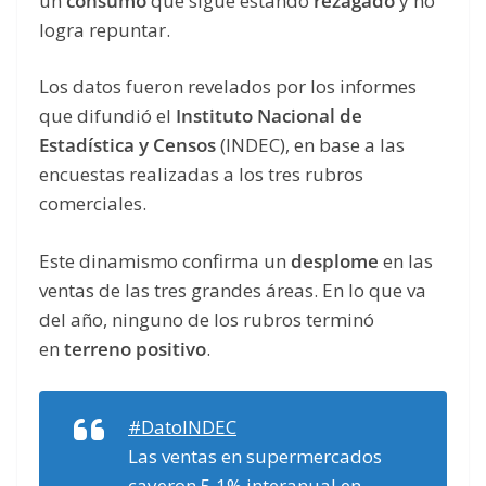
un
consumo
que sigue estando
rezagado
y no
logra repuntar.
Los datos fueron revelados por los informes
que difundió el
Instituto Nacional de
Estadística y Censos
(INDEC), en base a las
encuestas realizadas a los tres rubros
comerciales.
Este dinamismo confirma un
desplome
en las
ventas de las tres grandes áreas. En lo que va
del año, ninguno de los rubros terminó
en
terreno positivo
.
#DatoINDEC
Las ventas en supermercados
cayeron 5,1% interanual en