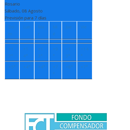
Rosario
Sábado, 08 Agosto
Previsión para 7 días
Do
Lun
Ma
Mi
Jue
Vie
m
r
é
+
1
+
1
+
1
+
9
+
1
+
14
7°
4°
3°
°
3°
°
+
5°
+
4°
+
4°
+
7
+
8°
+
7°
°