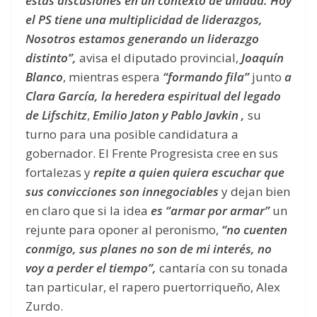
estas discusiones en un contexto de unidad. Hoy
el PS tiene una multiplicidad de liderazgos,
Nosotros estamos generando un liderazgo
distinto”,
avisa el diputado provincial,
Joaquín
Blanco
, mientras espera
“formando fila”
junto
a
Clara García, la heredera espiritual del legado
de Lifschitz
,
Emilio Jaton y Pablo Javkin ,
su
turno para una posible candidatura a
gobernador. El Frente Progresista cree en sus
fortalezas y
repite a quien quiera escuchar que
sus convicciones son innegociables
y dejan bien
en claro que si la idea
es “armar por armar”
un
rejunte para oponer al peronismo,
“no cuenten
conmigo, sus planes no son de mi interés, no
voy a perder el tiempo”,
cantaría con su tonada
tan particular, el rapero puertorriqueño, Alex
Zurdo.