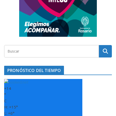
PRONÓSTICO DEL TIEMPO
+
14
°
C
H:
+
15°
L:
+
6°