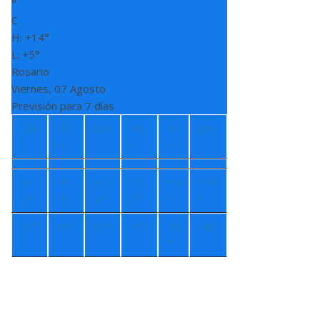
°
C
H:
+
14°
L:
+
5°
Rosario
Viernes, 07 Agosto
Previsión para 7 días
Sáb
Do
Lun
Ma
Mi
Jue
m
r
é
+
1
+
1
+
1
+
1
+
9
+
13
6°
5°
4°
3°
°
°
+
7°
+
5°
+
3°
+
5°
+
8
+
8°
°