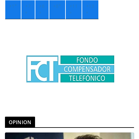
+
1°
+
7
+
8
+
8°
+
11
+
13
°
°
°
°
OPINION