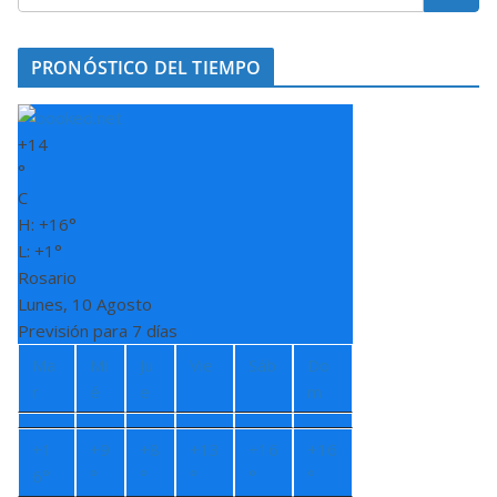
PRONÓSTICO DEL TIEMPO
+
14
°
C
H:
+
16°
L:
+
1°
Rosario
Lunes, 10 Agosto
Previsión para 7 días
Ma
Mi
Ju
Vie
Sáb
Do
r
é
e
m
+
1
+
9
+
8
+
13
+
16
+
16
6°
°
°
°
°
°