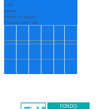
L:
+
7°
Rosario
Viernes, 07 Agosto
Previsión para 7 días
Sáb
Do
Lun
Ma
Mi
Jue
m
r
é
+
1
+
1
+
1
+
1
+
8
+
13
6°
5°
4°
1°
°
°
+
7°
+
4°
+
4°
+
4°
+
7
+
8°
°