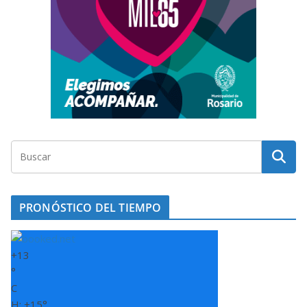
PRONÓSTICO DEL TIEMPO
+
13
°
C
H:
+
15°