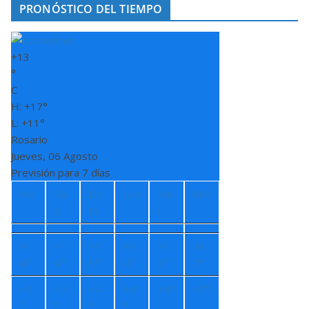
PRONÓSTICO DEL TIEMPO
+
13
°
C
H:
+
17°
L:
+
11°
Rosario
Jueves, 06 Agosto
Previsión para 7 días
Vie
Sá
Do
Lun
Ma
Mié
b
m
r
+
1
+
1
+
1
+
1
+
1
+
1
4°
4°
5°
4°
3°
2°
+
7
+
7
+
4
+
4
+
4°
+
7°
°
°
°
°