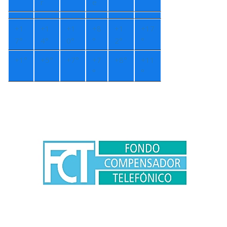
r
e
+
1
+
1
+
1
+
8
+
1
+
17
7°
4°
0°
°
2°
°
+
1°
+
5°
+
7°
+
7
+
8°
+
11
°
°