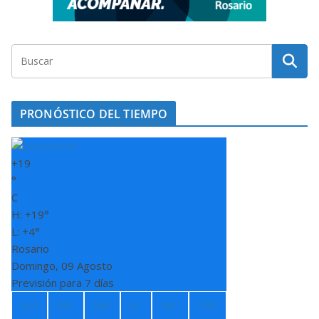
PRONÓSTICO DEL TIEMPO
+
19
°
C
H:
+
19°
L:
+
4°
Rosario
Domingo, 09 Agosto
Previsión para 7 días
Lun
Ma
Mié
Ju
Vie
Sáb