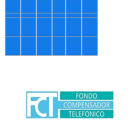
m
r
é
+
1
+
1
+
1
+
9
+
1
+
14
7°
4°
3°
°
3°
°
+
5°
+
4°
+
4°
+
7
+
8°
+
7°
°