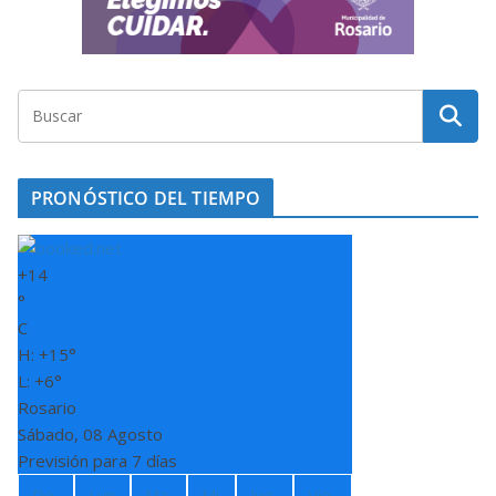
PRONÓSTICO DEL TIEMPO
+
14
°
C
H:
+
15°
L:
+
6°
Rosario
Sábado, 08 Agosto
Previsión para 7 días
Do
Lun
Ma
Mi
Jue
Vie