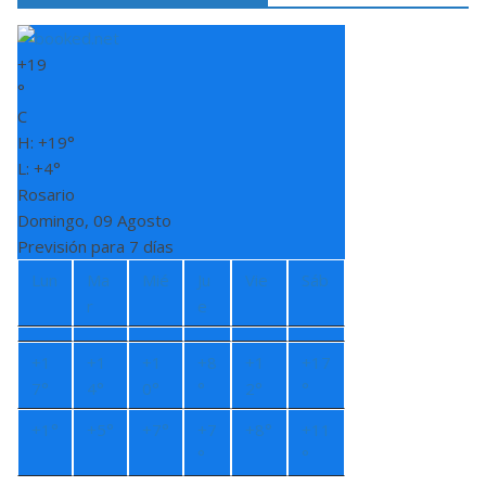
+
19
°
C
H:
+
19°
L:
+
4°
Rosario
Domingo, 09 Agosto
Previsión para 7 días
Lun
Ma
Mié
Ju
Vie
Sáb
r
e
+
1
+
1
+
1
+
8
+
1
+
17
7°
4°
0°
°
2°
°
+
1°
+
5°
+
7°
+
7
+
8°
+
11
°
°